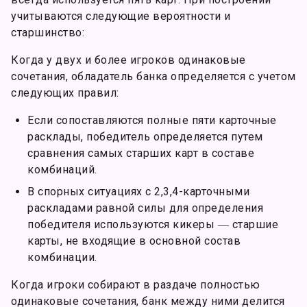
учитываются следующие вероятности и
старшинство:
Когда у двух и более игроков одинаковые
сочетания, обладатель банка определяется с учетом
следующих правил:
Если сопоставляются полные пяти карточные
расклады, победитель определяется путем
сравнения самых старших карт в составе
комбинаций.
В спорных ситуациях с 2,3,4-карточными
раскладами равной силы для определения
победителя используются кикеры ― старшие
карты, не входящие в основной состав
комбинации.
Когда игроки собирают в раздаче полностью
одинаковые сочетания, банк между ними делится