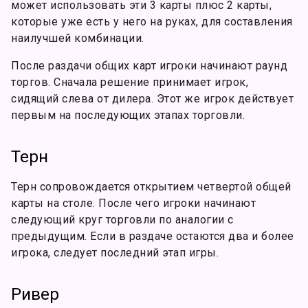
может использовать эти 3 карты плюс 2 карты,
которые уже есть у него на руках, для составления
наилучшей комбинации.
После раздачи общих карт игроки начинают раунд
торгов. Сначала решение принимает игрок,
сидящий слева от дилера. Этот же игрок действует
первым на последующих этапах торговли.
Терн
Терн сопровождается открытием четвертой общей
карты на столе. После чего игроки начинают
следующий круг торговли по аналогии с
предыдущим. Если в раздаче остаются два и более
игрока, следует последний этап игры.
Ривер