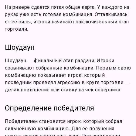
На ривере сдается пятая общая карта. У каждого на
руках уже есть готовая комбинация. Отталкиваясь
от ее силы, игроки начинают заключительный этап
торговли.
Шоудаун
Шоудаун ― финальный этап раздачи. Игроки
сравнивают собранные комбинации. Первым свою
комбинацию показывает игрок, который
последним проявлял агрессию в круге торговли ―
делал повышение или ставку на чек соперника.
Определение победителя
Победителем становится игрок, который собрал
сильнейшую комбинацию. Для ее получения
всегда используется пять карт. При построении