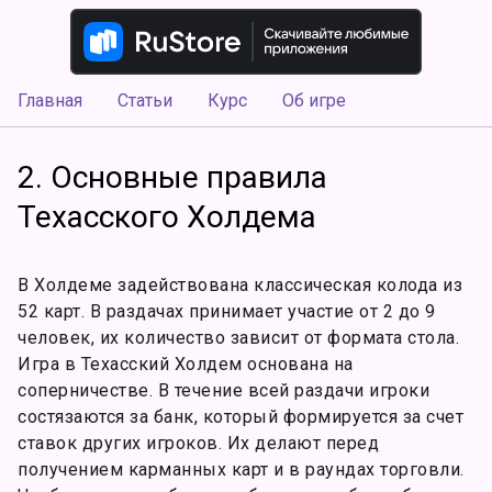
Главная
Статьи
Курс
Об игре
2. Основные правила
Техасского Холдема
В Холдеме задействована классическая колода из
52 карт. В раздачах принимает участие от 2 до 9
человек, их количество зависит от формата стола.
Игра в Техасский Холдем основана на
соперничестве. В течение всей раздачи игроки
состязаются за банк, который формируется за счет
ставок других игроков. Их делают перед
получением карманных карт и в раундах торговли.