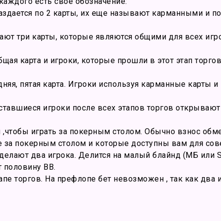
 каждого есть свое обозначение:
аздается по 2 карты, их еще называют карманными и п
вают три карты, которые являются общими для всех иг
общая карта и игроки, которые прошли в этот этап торго
дняя, пятая карта. Игроки используя карманные карты и
оставшиеся игроки после всех этапов торгов открывают
 ,чтобы играть за покерным столом. Обычно взнос обм
е за покерным столом и которые доступны вам для сов
делают два игрока. Делится на малый блайнд (МБ или S
т половину BB.
пе торгов. На префлопе бет невозможен , так как два 