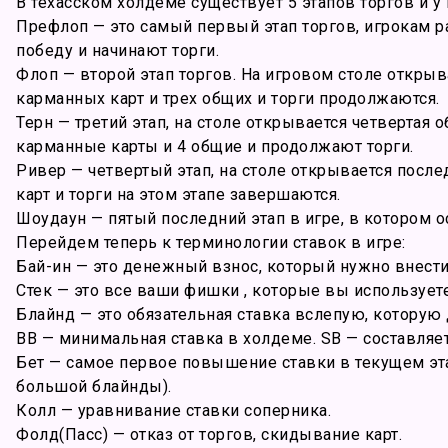
В техасском холдеме существует 5 этапов торгов и у
Префлоп — это самый первый этап торгов, игрокам р
победу и начинают торги.
Флоп — второй этап торгов. На игровом столе откры
карманных карт и трех общих и торги продолжаются.
Терн — третий этап, на столе открывается четвертая 
карманные карты и 4 общие и продолжают торги.
Ривер — четвертый этап, на столе открывается после
карт и торги на этом этапе завершаются.
Шоудаун — пятый последний этап в игре, в котором 
Перейдем теперь к терминологии ставок в игре:
Бай-ин — это денежный взнос, который нужно внести
Стек — это все ваши фишки , которые вы использует
Блайнд — это обязательная ставка вслепую, которую 
BB — минимальная ставка в холдеме. SB — составляе
Бет — самое первое повышение ставки в текущем эта
большой блайнды).
Колл — уравнивание ставки соперника.
Фолд(Пасс) — отказ от торгов, скидывание карт.